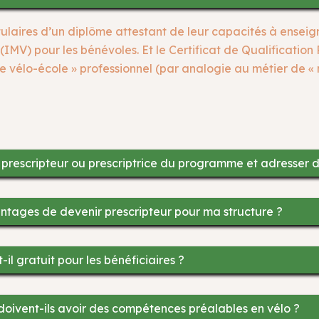
 titulaires d’un diplôme attestant de leur capacités à ens
» (IMV) pour les bénévoles. Et le Certificat de Qualificatio
 de vélo-école » professionnel (par analogie au métier de «
rescripteur ou prescriptrice du programme et adresser de
antages de devenir prescripteur pour ma structure ?
l gratuit pour les bénéficiaires ?
 doivent-ils avoir des compétences préalables en vélo ?