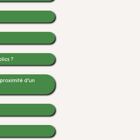
lics ?
 proximité d’un