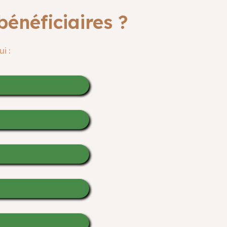
énéficiaires ?
i :