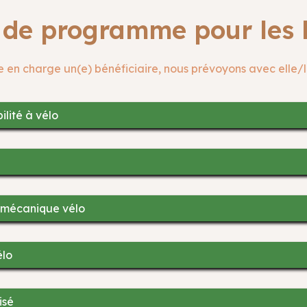
de programme pour les b
e en charge un(e) bénéficiaire, nous prévoyons avec elle/lu
lité à vélo
la mécanique vélo
élo
isé