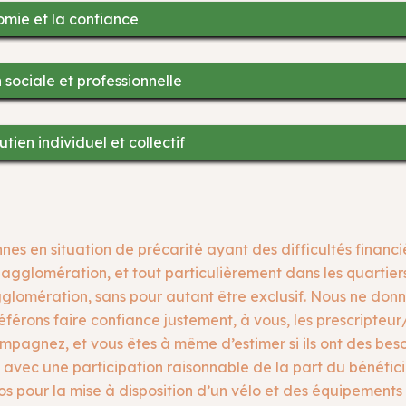
omie et la confiance
on sociale et professionnelle
tien individuel et collectif
s en situation de précarité ayant des difficultés financiè
glomération, et tout particulièrement dans les quartiers p
glomération, sans pour autant être exclusif. Nous ne donn
férons faire confiance justement, à vous, les prescripteur/
pagnez, et vous êtes à même d’estimer si ils ont des besoins
avec une participation raisonnable de la part du bénéficiai
s pour la mise à disposition d’un vélo et des équipements 