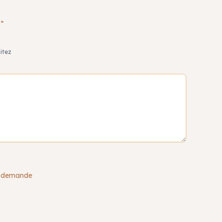
.*
itez
ma demande