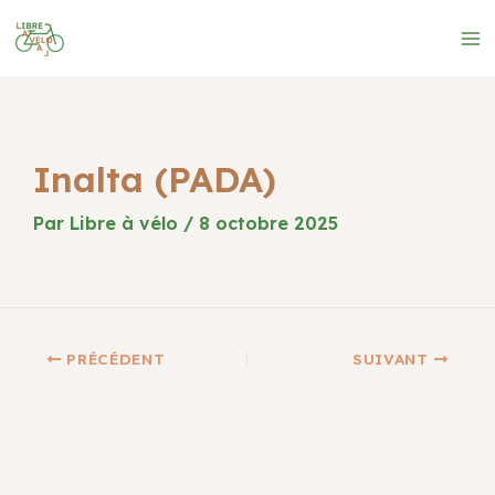
Aller
au
Ma
contenu
Me
Inalta (PADA)
Par
Libre à vélo
/
8 octobre 2025
PRÉCÉDENT
SUIVANT